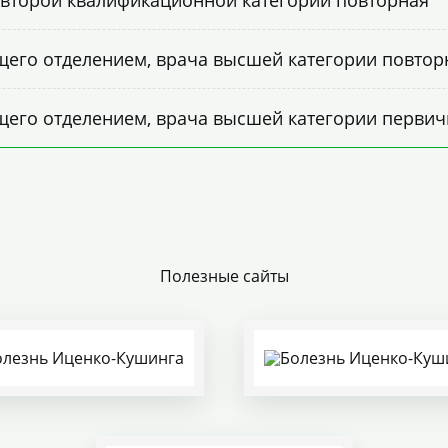
 второй квалификационной категории повторная
щего отделением, врача высшей категории повтор
щего отделением, врача высшей категории первич
Полезные сайты