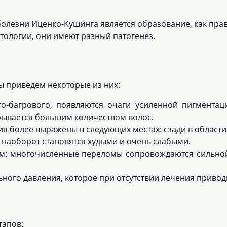
болезни Иценко-Кушинга является образование, как прав
тологии, они имеют разный патогенез.
ы приведем некоторые из них:
о-багрового, появляются очаги усиленной пигментаци
рывается большим количеством волос.
 более выражены в следующих местах: сзади в области 
 наоборот становятся худыми и очень слабыми.
ям: многочисленные переломы сопровождаются сильной
ого давления, которое при отсутствии лечения приводи
тапов: