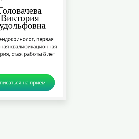
Головачева
Виктория
удольфовна
эндокринолог, первая
ная квалификационная
рия, стаж работы 8 лет
писаться на прием