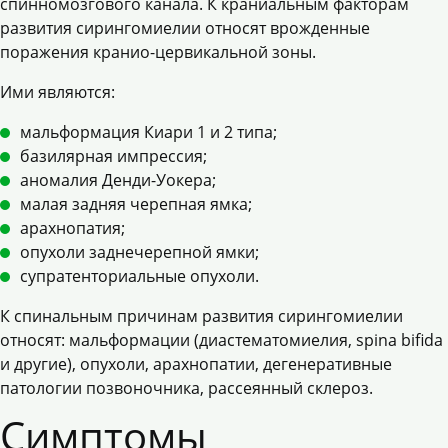
спинномозгового канала. К краниальным факторам
развития сирингомиелии относят врожденные
поражения кранио-цервикальной зоны.
Ими являются:
мальформация Киари 1 и 2 типа;
базилярная импрессия;
аномалия Денди-Уокера;
малая задняя черепная ямка;
арахнопатия;
опухоли заднечерепной ямки;
супратенториальные опухоли.
К спинальным причинам развития сирингомиелии
относят: мальформации (диастематомиелия, spina bifida
и другие), опухоли, арахнопатии, дегенеративные
патологии позвоночника, рассеянный склероз.
Симптомы